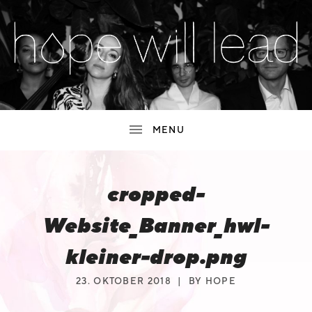
SUBMENU
H
MUSIC,
LIVE
O
SHOWS,
NEWS
SUBMENU
P
&
MORE
E
cropped-
W
I
Website_Banner_hwl-
L
kleiner-drop.png
L
23. OKTOBER 2018
BY
HOPE
L