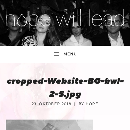
SUBMENU
H
MUSIC,
LIVE
O
SHOWS,
NEWS
SUBMENU
P
&
MORE
E
cropped-Website-BG-hwl-
W
I
2-5.jpg
L
23. OKTOBER 2018
BY
HOPE
L
L