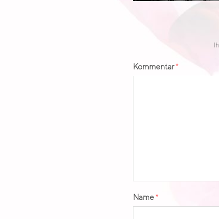
L
E
Ih
Kommentar
*
A
D
Name
*