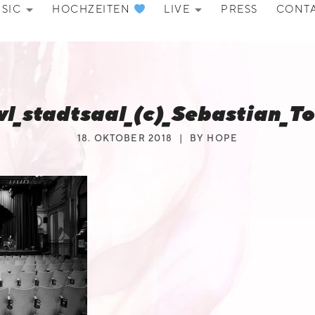
SIC
HOCHZEITEN
LIVE
PRESS
CONT
EXPAND SUBMENU
EXPAND SU
l_stadtsaal_(c)_Sebastian_T
18. OKTOBER 2018
BY
HOPE