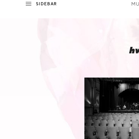
MU
P
E
hw
W
I
L
L