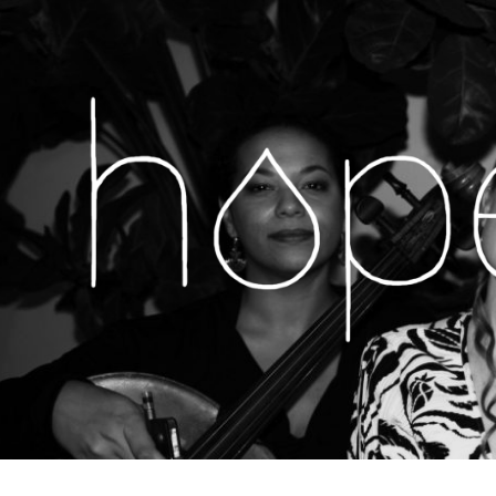
H
MUSIC,
LIVE
SHOWS,
O
NEWS
&
MORE