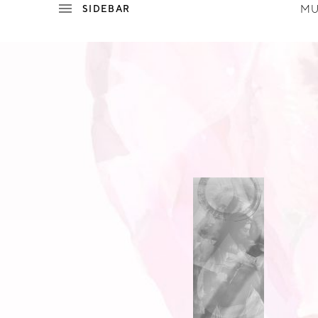
MU
P
E
W
I
L
L