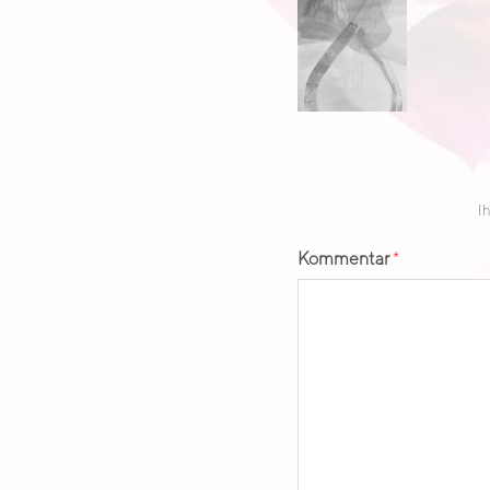
L
E
A
Ih
D
Kommentar
*