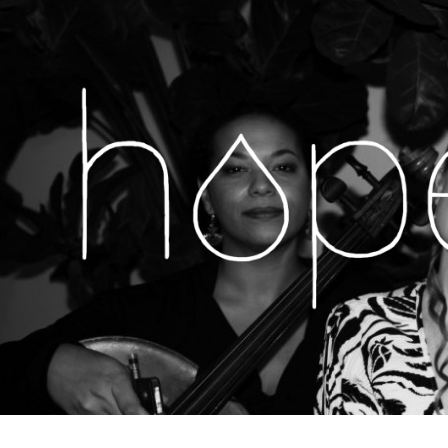
H
MUSIC,
LIVE
SHOWS,
O
NEWS
&
MORE